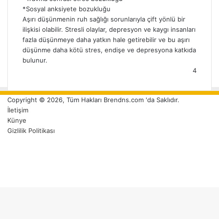
*Sosyal anksiyete bozukluğu
Aşırı düşünmenin ruh sağlığı sorunlarıyla çift yönlü bir
ilişkisi olabilir. Stresli olaylar, depresyon ve kaygı insanları
fazla düşünmeye daha yatkın hale getirebilir ve bu aşırı
düşünme daha kötü stres, endişe ve depresyona katkıda
bulunur.
4
Copyright © 2026, Tüm Hakları Brendns.com 'da Saklıdır.
İletişim
Künye
Gizlilik Politikası
Facebook
Twitter
YouTube
Instagram
Facebook
Twitter
Reddit
WhatsApp
Telegram
Viber