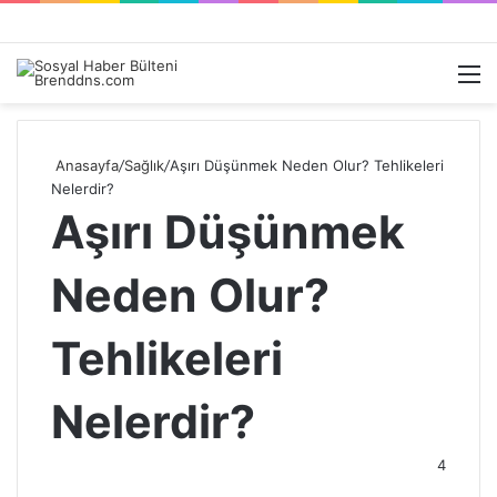
Kayıt
Arama
M
Ol
yap
...
Anasayfa
/
Sağlık
/
Aşırı Düşünmek Neden Olur? Tehlikeleri
Nelerdir?
Aşırı Düşünmek
Neden Olur?
Tehlikeleri
Nelerdir?
4