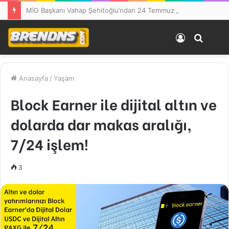
MİG Başkanı Vahap Şehitoğlu’ndan 24 Temmuz Mesajı: “111 Yıl Sonra Hâlâ Basın Özgürlüğünü Konuşuyoruz”
Kayıt
Arama
M
Ol
yap
...
Anasayfa
/
Yaşam
Block Earner ile dijital altın ve
dolarda dar makas aralığı,
7/24 işlem!
3