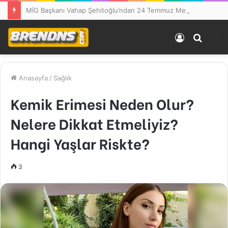
MİG Başkanı Vahap Şehitoğlu’ndan 24 Temmuz Mesajı: “111 Yıl Sonra Hâlâ Basın Özgürlüğünü Konuşuyoruz”
Kayıt
Arama
M
Ol
yap
...
Anasayfa
/
Sağlık
Kemik Erimesi Neden Olur?
Nelere Dikkat Etmeliyiz?
Hangi Yaşlar Riskte?
3