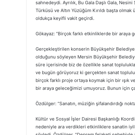
sahnedeydi. Ayrılık, Bu Gala Daşlı Gala, Nesin
Türküsü ve Altın Yüzüğüm Kırıldı başta olmak ü
oldukça keyifli vakit geçirdi.
Gökayaz: “Birçok farklı etkinliklerde bir araya 
Gerçekleştirilen konserin Büyükşehir Belediyesi
olduğunu söyleyen Mersin Büyükşehir Belediye
süre içerisinde biz de özellikle sanat toplulukla
ve bugün görüyoruz ki gerçekten sanat topluluk
birçok farklı proje ortaya koymak için bir ışık 
bir araya geleceğimizi umuyoruz. Bunun için ça
Özdülger: “Sanatın, müziğin şifalandırdığı nokt
Kültür ve Sosyal İşler Dairesi Başkanlığı Koor
nedeniyle ara verdikleri etkinliklere sanatin iy
söyledi. Özdülger, “Deprem felaketi sebebiyle 