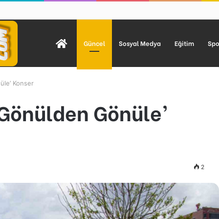
 Açıldı! SGK Destekleri ve Açılışa Özel Fırsatlar Dikkat Çekiyor
Anasayfa
Güncel
Sosyal Medya
Eğitim
Spo
üle’ Konser
‘Gönülden Gönüle’
2