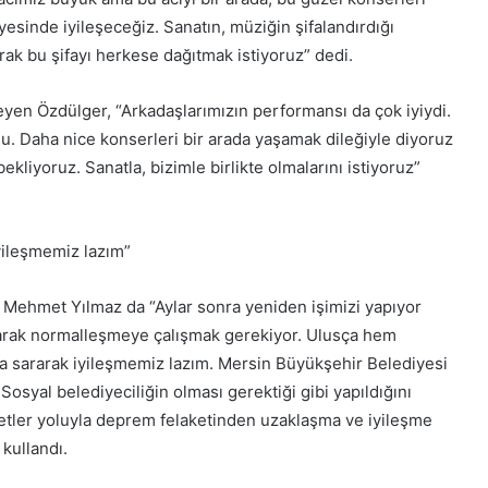
ayesinde iyileşeceğiz. Sanatın, müziğin şifalandırdığı
arak bu şifayı herkese dağıtmak istiyoruz” dedi.
eyen Özdülger, “Arkadaşlarımızın performansı da çok iyiydi.
du. Daha nice konserleri bir arada yaşamak dileğiyle diyoruz
ekliyoruz. Sanatla, bizimle birlikte olmalarını istiyoruz”
iyileşmemiz lazım”
Mehmet Yılmaz da “Aylar sonra yeniden işimizi yapıyor
ıkararak normalleşmeye çalışmak gerekiyor. Ulusça hem
la sararak iyileşmemiz lazım. Mersin Büyükşehir Belediyesi
Sosyal belediyeciliğin olması gerektiği gibi yapıldığını
yetler yoluyla deprem felaketinden uzaklaşma ve iyileşme
 kullandı.