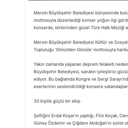
Mersin Büyükşehir Belediyesi bünyesinde bul
mottosuyla düzenlediği konser yoğun ilgi gördü.
konserde, birbirinden güzel Türk Halk Müziği es
Mersin Büyükşehir Belediyesi Kültür ve Sosyal
Topluluğu ‘Gönülden Gönüle’ mottosuyla harika 
Yakın zamanda yaşanan deprem felaketi nedeniyl
Büyükşehir Belediyesi, sanatın iyileştirici güc
ediyor. Bu bağlamda Kongre ve Sergi Sarayı’nda
eserlerinin seslendirildiği konsere vatandaşlar
30 kişilik güçlü bir ekip
Şefliğini Erdal Koşar’ın yaptığı, Filiz Koçak,
Güney Özdemir ve Çiğdem Akdoğan’ın solist old