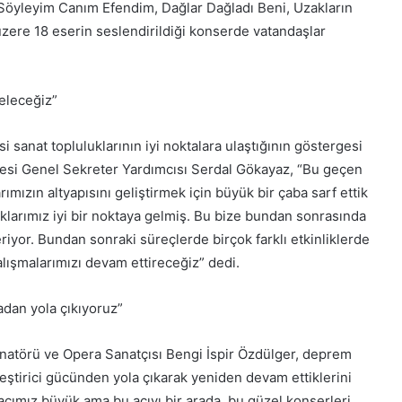
i Söyleyim Canım Efendim, Dağlar Dağladı Beni, Uzakların
zere 18 eserin seslendirildiği konserde vatandaşlar
geleceğiz”
 sanat topluluklarının iyi noktalara ulaştığının göstergesi
si Genel Sekreter Yardımcısı Serdal Gökayaz, “Bu geçen
rımızın altyapısını geliştirmek için büyük bir çaba sarf ettik
larımız iyi bir noktaya gelmiş. Bu bize bundan sonrasında
veriyor. Bundan sonraki süreçlerde birçok farklı etkinliklerde
lışmalarımızı devam ettireceğiz” dedi.
adan yola çıkıyoruz”
dinatörü ve Opera Sanatçısı Bengi İspir Özdülger, deprem
ileştirici gücünden yola çıkarak yeniden devam ettiklerini
acımız büyük ama bu acıyı bir arada, bu güzel konserleri