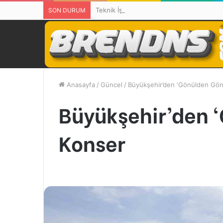
Teknik İşitme Cihazları Malatya’da Hizmete
SON DURUM
Anasayfa
/
Güncel
/
Büyükşehir’den ‘Gönülden Gön
Büyükşehir’den 
Konser