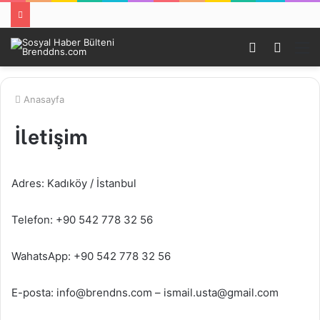
Kayıt
Arama
M
Ol
yap
...
Anasayfa
İletişim
Adres: Kadıköy / İstanbul
Telefon: +90 542 778 32 56
WahatsApp: +90 542 778 32 56
E-posta: info@brendns.com – ismail.usta@gmail.com