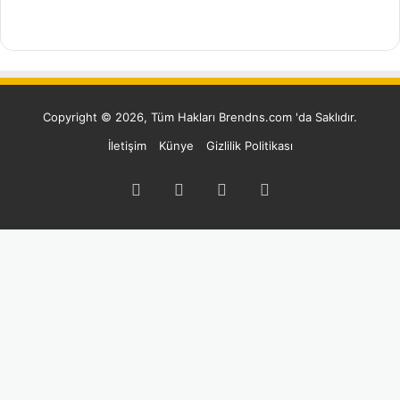
Copyright © 2026, Tüm Hakları Brendns.com 'da Saklıdır.
İletişim
Künye
Gizlilik Politikası
Facebook
Twitter
YouTube
Instagram