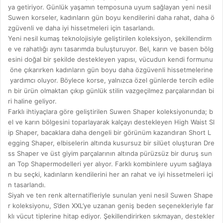
ya getiriyor. Günlük yaşamın temposuna uyum sağlayan yeni nesil
Suwen korseler, kadınların gün boyu kendilerini daha rahat, daha ö
zgüvenli ve daha iyi hissetmeleri için tasarlandı.
Yeni nesil kumaş teknolojisiyle geliştirilen koleksiyon, şekillendirm
e ve rahatlığı aynı tasarımda buluşturuyor. Bel, karın ve basen bölg
esini doğal bir şekilde destekleyen yapısı, vücudun kendi formunu
öne çıkarırken kadınların gün boyu daha özgüvenli hissetmelerine
yardımcı oluyor. Böylece korse, yalnızca özel günlerde tercih edile
n bir ürün olmaktan çıkıp günlük stilin vazgeçilmez parçalarından bi
ri haline geliyor.
Farklı ihtiyaçlara göre geliştirilen Suwen Shaper koleksiyonunda; b
el ve karın bölgesini toparlayarak kalçayı destekleyen High Waist Sl
ip Shaper, bacaklara daha dengeli bir görünüm kazandıran Short L
egging Shaper, elbiselerin altında kusursuz bir silüet oluşturan Dre
ss Shaper ve üst giyim parçalarının altında pürüzsüz bir duruş sun
an Top Shapermodelleri yer alıyor. Farklı kombinlere uyum sağlaya
n bu seçki, kadınların kendilerini her an rahat ve iyi hissetmeleri içi
n tasarlandı.
Siyah ve ten renk alternatifleriyle sunulan yeni nesil Suwen Shape
r koleksiyonu, S’den XXL’ye uzanan geniş beden seçenekleriyle far
klı vücut tiplerine hitap ediyor. Şekillendirirken sıkmayan, destekler