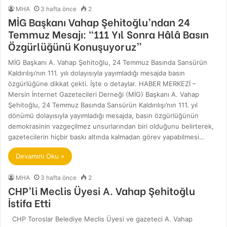
MHA
3 hafta önce
2
MİG Başkanı Vahap Şehitoğlu’ndan 24
Temmuz Mesajı: “111 Yıl Sonra Hâlâ Basın
Özgürlüğünü Konuşuyoruz”
MİG Başkanı A. Vahap Şehitoğlu, 24 Temmuz Basında Sansürün
Kaldırılışı’nın 111. yılı dolayısıyla yayımladığı mesajda basın
özgürlüğüne dikkat çekti. İşte o detaylar. HABER MERKEZİ –
Mersin İnternet Gazetecileri Derneği (MİG) Başkanı A. Vahap
Şehitoğlu, 24 Temmuz Basında Sansürün Kaldırılışı’nın 111. yıl
dönümü dolayısıyla yayımladığı mesajda, basın özgürlüğünün
demokrasinin vazgeçilmez unsurlarından biri olduğunu belirterek,
gazetecilerin hiçbir baskı altında kalmadan görev yapabilmesi…
Devamını Oku »
MHA
3 hafta önce
2
CHP’li Meclis Üyesi A. Vahap Şehitoğlu
İstifa Etti
CHP Toroslar Belediye Meclis Üyesi ve gazeteci A. Vahap