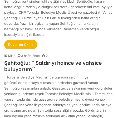
Şehitoğlu, partisinden istifa ettiğini açıkladı. Şehitoğlu, kararını
kendi özgür iradesiyle aldığını belirterek gerekçelerini kamuoyuyla
paylaştı. CHP Toroslar Belediye Meclis Üyesi ve gazeteci A. Vahap
Şehitoğlu, Cumhuriyet Halk Partisi üyeliğinden istifa ettiğini
duyurdu. Yazılı bir açıklama yapan Şehitoğlu, istifa kararını
herhangi bir baskı altında kalmadan, tamamen kendi özgür
iradesiyle aldığını ifade…
Devamını Oku »
MHA
3 hafta önce
2
Şehitoğlu: ” Saldırıyı haince ve vahşice
buluyorum”
Toroslar Belediye Meclisi’nde uğradığı saldırının yeni
görüntülerinin ortaya çıkmasının ardından gazeteci Vahap
Şehitoğlu yaşananları anlattı. Gazeteciye saldırının yeni görüntüleri
yeniden gündeme taşıdı Toroslar Belediye Meclisi’nin 1 Temmuz’da
yapılan toplantısında gazeteci ve belediye meclis üyesi Vahap
Şehitoğlu’na yönelik yaşanan saldırıya ait yeni görüntülerin ortaya
çıkmasının ardından Şehitoğlu sessizliğini bozdu. Görüntülerin
kamuoyuna yansımasının ardından açıklama yapan Şehitoğlu,