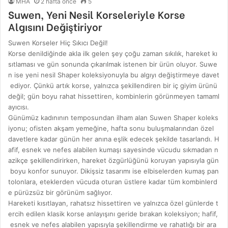
MHA
2 hafta önce
5
Suwen, Yeni Nesil Korseleriyle Korse
Algısını Değiştiriyor
Suwen Korseler Hiç Sıkıcı Değil!
Korse denildiğinde akla ilk gelen şey çoğu zaman sıkılık, hareket kı
sıtlaması ve gün sonunda çıkarılmak istenen bir ürün oluyor. Suwe
n ise yeni nesil Shaper koleksiyonuyla bu algıyı değiştirmeye davet
ediyor. Çünkü artık korse, yalnızca şekillendiren bir iç giyim ürünü
değil; gün boyu rahat hissettiren, kombinlerin görünmeyen tamaml
ayıcısı.
Günümüz kadınının temposundan ilham alan Suwen Shaper koleks
iyonu; ofisten akşam yemeğine, hafta sonu buluşmalarından özel
davetlere kadar günün her anına eşlik edecek şekilde tasarlandı. H
afif, esnek ve nefes alabilen kumaşı sayesinde vücudu sıkmadan n
azikçe şekillendirirken, hareket özgürlüğünü koruyan yapısıyla gün
boyu konfor sunuyor. Dikişsiz tasarımı ise elbiselerden kumaş pan
tolonlara, eteklerden vücuda oturan üstlere kadar tüm kombinlerd
e pürüzsüz bir görünüm sağlıyor.
Hareketi kısıtlayan, rahatsız hissettiren ve yalnızca özel günlerde t
ercih edilen klasik korse anlayışını geride bırakan koleksiyon; hafif,
esnek ve nefes alabilen yapısıyla şekillendirme ve rahatlığı bir ara