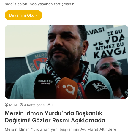
meclis salonunda yaşanan tartışmanın…
Devamını Oku »
MHA
4 hafta önce
1
Mersin İdman Yurdu’nda Başkanlık
Değişimi! Gözler Resmi Açıklamada
Mersin İdman Yurdu’nun yeni başkanının Av. Murat Altındere