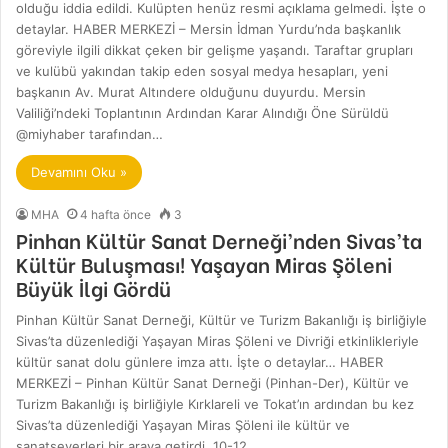
olduğu iddia edildi. Kulüpten henüz resmi açıklama gelmedi. İşte o
detaylar. HABER MERKEZİ – Mersin İdman Yurdu’nda başkanlık
göreviyle ilgili dikkat çeken bir gelişme yaşandı. Taraftar grupları
ve kulübü yakından takip eden sosyal medya hesapları, yeni
başkanın Av. Murat Altındere olduğunu duyurdu. Mersin
Valiliği’ndeki Toplantının Ardından Karar Alındığı Öne Sürüldü
@miyhaber tarafından…
Devamını Oku »
MHA
4 hafta önce
3
Pinhan Kültür Sanat Derneği’nden Sivas’ta
Kültür Buluşması! Yaşayan Miras Şöleni
Büyük İlgi Gördü
Pinhan Kültür Sanat Derneği, Kültür ve Turizm Bakanlığı iş birliğiyle
Sivas’ta düzenlediği Yaşayan Miras Şöleni ve Divriği etkinlikleriyle
kültür sanat dolu günlere imza attı. İşte o detaylar… HABER
MERKEZİ – Pinhan Kültür Sanat Derneği (Pinhan-Der), Kültür ve
Turizm Bakanlığı iş birliğiyle Kırklareli ve Tokat’ın ardından bu kez
Sivas’ta düzenlediği Yaşayan Miras Şöleni ile kültür ve
sanatseverleri bir araya getirdi. 10-12…