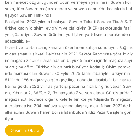
ken hareket özgürlüğünden ödün vermeyen yeni nesil Suwen kor
seler, tüm Suwen mağazalarında ve suwen.com.tr’de kadınlarla bul
uşuyor Suwen Hakkında:
Faaliyetine 2003 yılında başlayan Suwen Tekstil San. ve Tic. A.Ş. T
ürkiye kadın iç giyim, ev giyim ve plaj giyim (KİEP) sektöründe faali
yet gösteriyor. Suwen ürünleri, yurtiçi ve yurtdışında perakende m
ağazacılık, e-
ticaret ve toptan satış kanalları üzerinden satışa sunuluyor. Bağıms
ız danışmanlık şirketi Deloitte’nin 2021 Sektör Raporu’na göre iç giy
im mağaza zincirleri arasında en büyük 5 marka içinde mağaza sayı
sı artışına göre, Türkiye’nin en hızlı büyüyen Kadın İç Giyim perake
nde markası olan Suwen; 30 Eylül 2025 tarihi itibariyle Türkiye’nin
51 ilinde 186 mağazayla gün geçtikçe daha da ulaşılabilir bir marka
haline geldi. 2022 yılında yurtdışı pazarına hızlı bir giriş yapan Suw
en, Kıbrıs’ta 2, BAE’de 2, Romanya’da 7 ve son olarak Gürcistan’da 1
mağaza açtı böylece diğer ülkelerle birlikte yurtdışında 19 mağazay
a toplamda ise 204 mağaza sayısına ulaşmış oldu. Nisan 2022’de h
alka açılan Suwen halen Borsa İstanbul’da Yıldız Pazar’da işlem gör
üyor.
Devamını Oku »