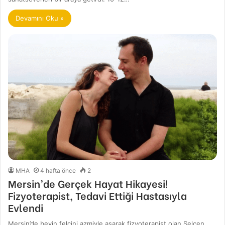
Devamını Oku »
MHA
4 hafta önce
2
Mersin’de Gerçek Hayat Hikayesi!
Fizyoterapist, Tedavi Ettiği Hastasıyla
Evlendi
Mersin’de beyin felcini azmiyle aşarak fizyoterapist olan Selcen