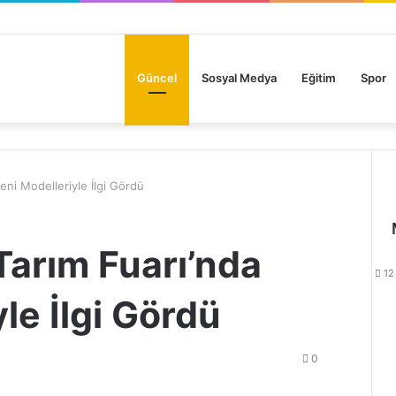
Anasayfa
Güncel
Sosyal Medya
Eğitim
Spor
eni Modelleriyle İlgi Gördü
Tarım Fuarı’nda
12
le İlgi Gördü
0