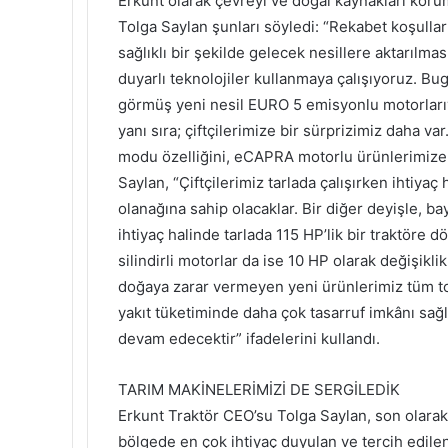
Erkunt olarak çevreyi ve doğal kaynakları koru
Tolga Saylan şunları söyledi: “Rekabet koşull
sağlıklı bir şekilde gelecek nesillere aktarılm
duyarlı teknolojiler kullanmaya çalışıyoruz. Bu
görmüş yeni nesil EURO 5 emisyonlu motorlarıyl
yanı sıra; çiftçilerimize bir sürprizimiz daha v
modu özelliğini, eCAPRA motorlu ürünlerimize
Saylan, “Çiftçilerimiz tarlada çalışırken ihtiya
olanağına sahip olacaklar. Bir diğer deyişle, ba
ihtiyaç halinde tarlada 115 HP’lik bir traktöre d
silindirli motorlar da ise 10 HP olarak değişikl
doğaya zarar vermeyen yeni ürünlerimiz tüm to
yakıt tüketiminde daha çok tasarruf imkânı sağl
devam edecektir” ifadelerini kullandı.
TARIM MAKİNELERİMİZİ DE SERGİLEDİK
Erkunt Traktör CEO’su Tolga Saylan, son olarak ş
bölgede en çok ihtiyaç duyulan ve tercih edilen