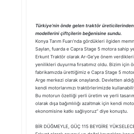
Türkiye’nin önde gelen traktör üreticilerinde
modellerini çiftçilerin beğenisine sundu.
Konya Tarım Fuarı’nda gördükleri ilgiden memn
Saylan, fuarda e Capra Stage 5 motora sahip yen
Erkunt Traktör olarak Ar-Ge’ye önem verdikleri
yenilikleri duyurma fırsatımız oldu. Bizim için
fabrikamızda ürettiğimiz e Capra Stage 5 motora
Arge merkezi olarak onaylandı. Devletten aldığı
kendi motorlarımızı traktörlerimizde kullanabili
Bu motorun özelliği yerli üretim ve yerli tasarı
olarak dışa bağımlılığı azaltmak için kendi mo
ekonomisine katkı sağlıyoruz” diye konuştu.
BİR DÜĞMEYLE, GÜÇ 115 BEYGİRE YÜKSELEC