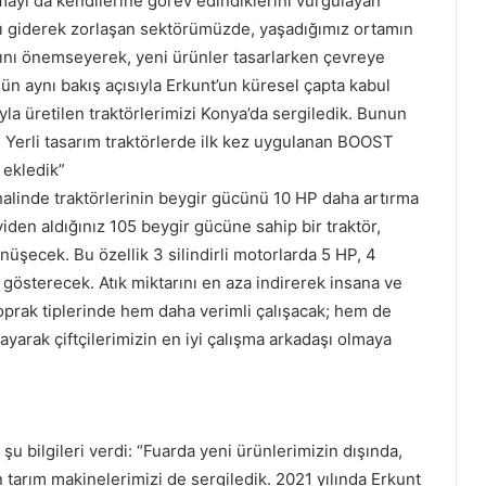
mayı da kendilerine görev edindiklerini vurgulayan
arı giderek zorlaşan sektörümüzde, yaşadığımız ortamın
asını önemseyerek, yeni ürünler tasarlarken çevreye
gün aynı bakış açısıyla Erkunt’un küresel çapta kabul
a üretilen traktörlerimizi Konya’da sergiledik. Bunun
ar. Yerli tasarım traktörlerde ilk kez uygulanan BOOST
 ekledik”
ç halinde traktörlerinin beygir gücünü 10 HP daha artırma
yiden aldığınız 105 beygir gücüne sahip bir traktör,
önüşecek. Bu özellik 3 silindirli motorlarda 5 HP, 4
ik gösterecek. Atık miktarını en aza indirerek insana ve
prak tiplerinde hem daha verimli çalışacak; hem de
ayarak çiftçilerimizin en iyi çalışma arkadaşı olmaya
u bilgileri verdi: “Fuarda yeni ürünlerimizin dışında,
 tarım makinelerimizi de sergiledik. 2021 yılında Erkunt