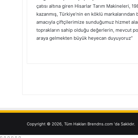
çatısı altına giren Hisarlar Tarım Makineleri, 19
kazanmış, Türkiye’nin en köklü markalarından bi
amacıyla çiftçilerimize sunduğumuz hizmet ala
toprakların sahip olduğu değerlerin, mevcut po
araya gelmekten büyük heyecan duyuyoruz”
Copyright © 2026, Tüm Hakları Brendns.com 'da Saklıdır.
Facebook
Twitter
Reddit
WhatsApp
Telegram
Viber