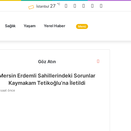
℃
Facebook
Twitter
YouTube
Instagram
Arama
27
İstanbul
yap
Menü
...
Sağlık
Yaşam
Yerel Haber
Menü
Kapalı
Göz Atın
Mersin Erdemli Sahillerindeki Sorunlar
Kaymakam Tetikoğlu’na İletildi
 saat önce