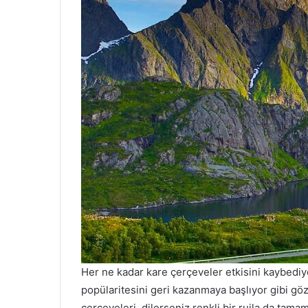
Her ne kadar kare çerçeveler etkisini kaybediyo
popülaritesini geri kazanmaya başlıyor gibi gö
çerçeveleri, dilerseniz renkli bir rujla da tamam