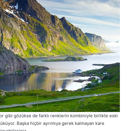
r gibi gözükse de farklı renklerin kombiniyle birlikte eski
züküyor. Başka hiçbir ayrıntıya gerek kalmayan kare
layabilirsiniz.