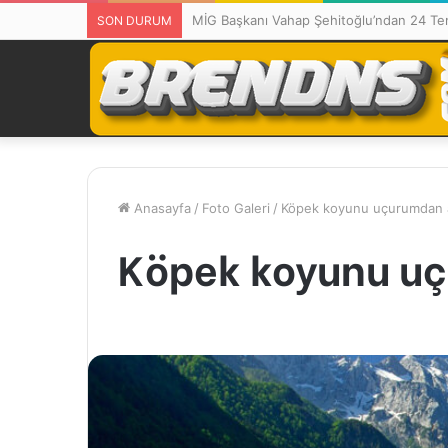
MİG Başkanı Vahap Şehitoğlu’ndan 24 Te
SON DURUM
Anasayfa
/
Foto Galeri
/
Köpek koyunu uçurumdan a
Köpek koyunu uç