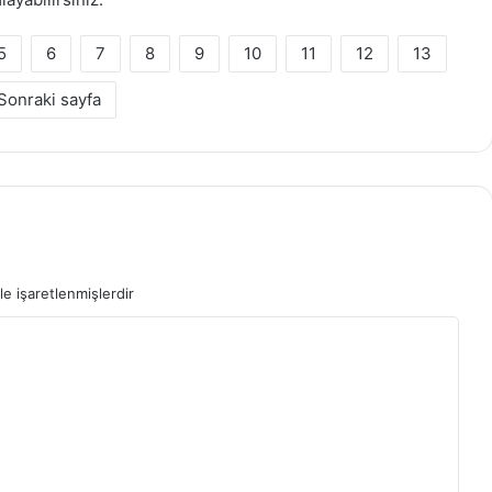
5
6
7
8
9
10
11
12
13
Sonraki sayfa
le işaretlenmişlerdir