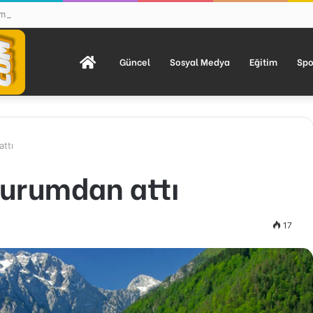
mmuz Mesajı: “111 Yıl Sonra Hâlâ Basın Özgürlüğünü Konuşuyoruz”
Anasayfa
Güncel
Sosyal Medya
Eğitim
Spo
ttı
urumdan attı
17