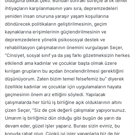
olduğuna dikkat çekti. Bundan sonraki süreçte artık temel
ihtiyaçların karşılanmasının yanı sıra, depremzedeleri
yeniden insan onuruna yaraşır yaşam koşullarına
döndürecek politikaların geliştirilmesinin, geçim
kaynaklarına erişimlerinin güçlendirilmesinin ve
depremzedelere yönelik psikososyal destek ve
rehabilitasyon çalışmalarının önemini vurgulayan Seçer,
“Cinsiyet, sosyal sınıf ya da yaş farkı gözetmeksizin herkes
etkilendi ama kadınlar ve çocuklar başta olmak üzere
kırılgan grupların bu açıdan öncelendirilmesi gerektiğini
düşünüyorum. Zaten bizim temel felsefemiz bu” diyerek
özellikle kadınlar ve çocuklar için uygulamaların hayata
geçmesinin önem arz ettiğini söyledi. Yapılacak
çalışmalarda her türlü iş birliğine açık olduklarının altını
çizen Seçer, “Siz de çok değerli çalışmalar yapıyorsunuz.
Umarım iş birliğimiz dün olduğu gibi bugün de yarın da
devam eder, güzel işler yaparız. Burası sizin eviniz, bu
konuda rahat olun. Çünkü iyi işler yapanlarla biz de bir