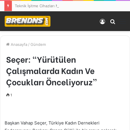
Teknik İşitme Cihazları Malatya’da Hizmete Açıldı! SGK Destekleri ve Açılışa Özel Fırsatlar Dikkat Çekiyor
Kayıt
Arama
M
Ol
yap
...
Anasayfa
/
Gündem
Seçer: “Yürütülen
Çalışmalarda Kadın Ve
Çocukları Önceliyoruz”
1
Başkan Vahap Seçer, Türkiye Kadın Dernekleri