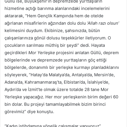
Güllü ise, Büyükşehir’in depremzede yurttaşların
hizmetine açtığı barınma alanlarındaki incelemelerini
aktararak, “Hem Gençlik Kampında hem de otelde
ağırlanan misafirlerin ağzından dolu dolu
‘Allah razı olsun’
kelimesini duydum. Ekibinize, şahsınızda, bütün
çalışanlarınıza gönül dolusu teşekkürler iletiyorum. O
çocukların sarılması müthiş bir şeydi” dedi. Hayata
geçirdikleri
Mor Yerleşke
projesini anlatan Güllü, deprem
bölgelerinde ve depremzede yurttaşların göç ettiği
bölgelerde, donanımlı bir yerleşke kurmayı planladıklarını
söyleyerek, “Hatay’da Malatya’da, Antalya’da, Mersin’de,
Adana’da, Kahramanmaraş’ta, Elbistan’da, İslahiye’de,
Aydın’da ve İzmit’te olmak üzere totalde 28 tane Mor
Yerleşke yapacağız. Her mor yerleşkenin birim değeri 60
bin dolar. Bu projeyi tamamlayabilmek bizim birinci
görevimiz” diye konuştu.
“Kadın istihdamına yönelik çalışmalar yapıyoruz”