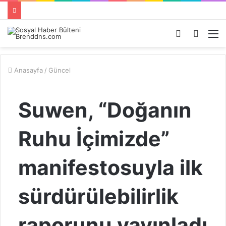
Kayıt
Arama
M
Ol
yap
...
Anasayfa
/
Güncel
Suwen, “Doğanın
Ruhu İçimizde”
manifestosuyla ilk
sürdürülebilirlik
raporunu yayınladı