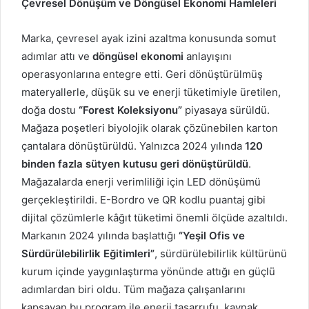
Çevresel Dönüşüm ve Döngüsel Ekonomi Hamleleri
Marka, çevresel ayak izini azaltma konusunda somut
adımlar attı ve
döngüsel ekonomi
anlayışını
operasyonlarına entegre etti. Geri dönüştürülmüş
materyallerle, düşük su ve enerji tüketimiyle üretilen,
doğa dostu
“Forest Koleksiyonu”
piyasaya sürüldü.
Mağaza poşetleri biyolojik olarak çözünebilen karton
çantalara dönüştürüldü. Yalnızca 2024 yılında
120
binden fazla sütyen kutusu geri dönüştürüldü
.
Mağazalarda enerji verimliliği için LED dönüşümü
gerçekleştirildi. E-Bordro ve QR kodlu puantaj gibi
dijital çözümlerle kâğıt tüketimi önemli ölçüde azaltıldı.
Markanın 2024 yılında başlattığı
“Yeşil Ofis ve
Sürdürülebilirlik Eğitimleri”
, sürdürülebilirlik kültürünü
kurum içinde yaygınlaştırma yönünde attığı en güçlü̈
adımlardan biri oldu. Tüm mağaza çalışanlarını
kapsayan bu program ile enerji tasarrufu, kaynak