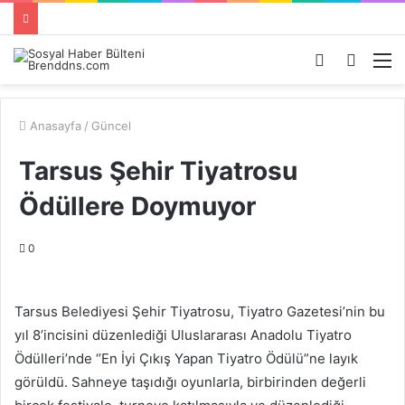
Kayıt
Arama
M
Ol
yap
...
Anasayfa
/
Güncel
Tarsus Şehir Tiyatrosu
Ödüllere Doymuyor
0
Tarsus Belediyesi Şehir Tiyatrosu, Tiyatro Gazetesi’nin bu
yıl 8’incisini düzenlediği Uluslararası Anadolu Tiyatro
Ödülleri’nde ‘’En İyi Çıkış Yapan Tiyatro Ödülü”ne layık
görüldü. Sahneye taşıdığı oyunlarla, birbirinden değerli