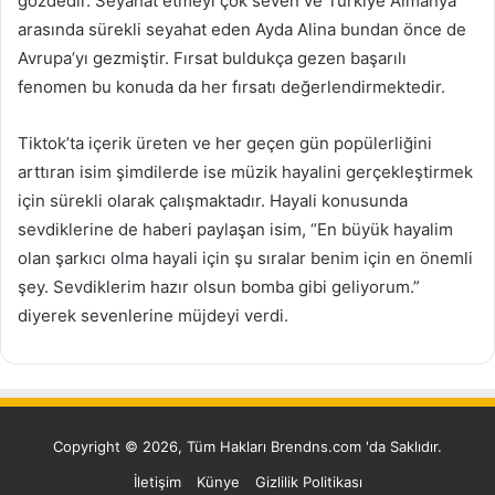
gözdedir. Seyahat etmeyi çok seven ve Türkiye Almanya
arasında sürekli seyahat eden Ayda Alina bundan önce de
Avrupa’yı gezmiştir. Fırsat buldukça gezen başarılı
fenomen bu konuda da her fırsatı değerlendirmektedir.
Tiktok’ta içerik üreten ve her geçen gün popülerliğini
arttıran isim şimdilerde ise müzik hayalini gerçekleştirmek
için sürekli olarak çalışmaktadır. Hayali konusunda
sevdiklerine de haberi paylaşan isim, “En büyük hayalim
olan şarkıcı olma hayali için şu sıralar benim için en önemli
şey. Sevdiklerim hazır olsun bomba gibi geliyorum.”
diyerek sevenlerine müjdeyi verdi.
Copyright © 2026, Tüm Hakları Brendns.com 'da Saklıdır.
İletişim
Künye
Gizlilik Politikası