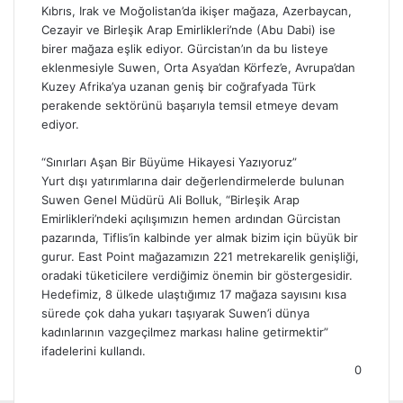
Kıbrıs, Irak ve Moğolistan’da
ikişer mağaza,
Azerbaycan,
Cezayir ve Birleşik Arap Emirlikleri’nde (Abu Dabi)
ise
birer mağaza eşlik ediyor. Gürcistan’ın da bu listeye
eklenmesiyle Suwen, Orta Asya’dan Körfez’e, Avrupa’dan
Kuzey Afrika’ya uzanan geniş bir coğrafyada Türk
perakende sektörünü başarıyla temsil etmeye devam
ediyor.
“Sınırları Aşan Bir Büyüme Hikayesi Yazıyoruz”
Yurt dışı yatırımlarına dair değerlendirmelerde bulunan
Suwen
Genel Müdürü Ali Bolluk
,
“Birleşik Arap
Emirlikleri’ndeki açılışımızın hemen ardından Gürcistan
pazarında, Tiflis’in kalbinde yer almak bizim için büyük bir
gurur. East Point mağazamızın 221 metrekarelik genişliği,
oradaki tüketicilere verdiğimiz önemin bir göstergesidir.
Hedefimiz, 8 ülkede ulaştığımız 17 mağaza sayısını kısa
sürede çok daha yukarı taşıyarak
Suwen’i
dünya
kadınlarının vazgeçilmez markası haline getirmektir”
ifadelerini kullandı
.
0