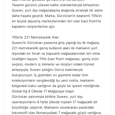
Tasarım gücünü yüksek kalite standartlarıyla birleştiren
Suwen
, yurt dışı mağazalaşma atağında stratejik bir adımı
daha hayata geçirdi. Marka, Gürcistan’ın başkenti
Tiflis’in
en büyük alışveriş merkezlerinden biri olan
East
Point
’te
kapılarını müşterilerine açtı.
Tiflis’te 221 Metrekarelik Alan
Suwen’in Gürcistan pazarına giriş yaptığı bu ilk mağaza,
221 metrekarelik
geniş kullanım alanı ile markanın yurt
dışındaki en ferah ve kapsamlı
mağazalarından
biri olma
özelliğini taşıyor.
Tiflis
East Point
mağazası; geniş ürün
seçkisi, modern iç mimarisi ve müşteri odaklı hizmet
anlayışıyla, Suwen şıklığını Gürcü kadınlarıyla
buluşturuyor. İç giyimden ev giyimine kadar tüm
koleksiyonların sergilendiği bu yeni nokta, markanın
bölgedeki kalıcı varlığının da güçlü bir işareti niteliğinde.
Global Ağ 8 Ülkede 17 Mağazaya Ulaştı
Gürcistan yatırımıyla birlikte Suwen, yurt dışı
operasyonlarını
8 farklı ülkede toplam 17 mağazalık
bir
büyüklüğe ulaştırdı. Markanın uluslararası pazardaki
lokomotifi olan
Romanya’daki 7 mağazalık
güçlü varlığına;