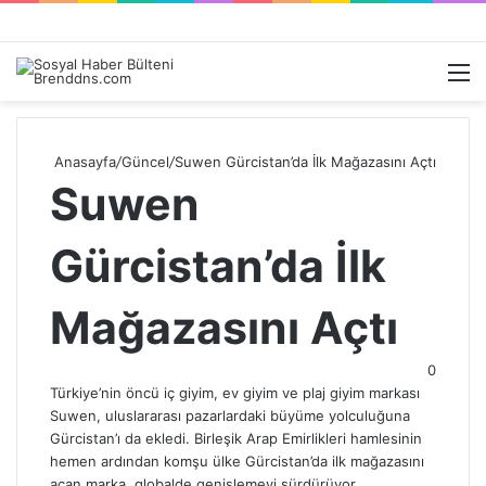
Kayıt
Arama
M
Ol
yap
...
Anasayfa
/
Güncel
/
Suwen Gürcistan’da İlk Mağazasını Açtı
Suwen
Gürcistan’da İlk
Mağazasını Açtı
0
Türkiye’nin öncü iç giyim, ev giyim ve plaj giyim markası
Suwen, uluslararası pazarlardaki büyüme yolculuğuna
Gürcistan’ı da ekledi. Birleşik Arap Emirlikleri hamlesinin
hemen ardından komşu ülke Gürcistan’da ilk mağazasını
açan marka, global
de genişlemeyi sürdürüyor
.